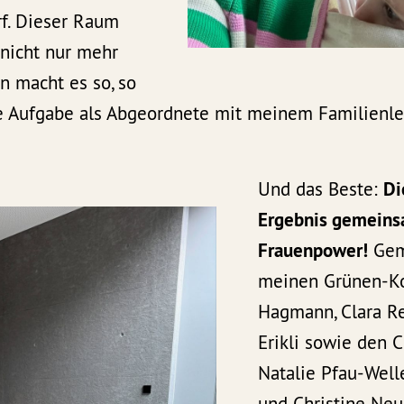
f. Dieser Raum
 nicht nur mehr
rn macht es so, so
ine Aufgabe als Abgeordnete mit meinem Familienl
Und das Beste:
Di
Ergebnis gemeins
Frauenpower!
Gem
meinen Grünen-Ko
Hagmann, Clara R
Erikli sowie den
Natalie Pfau-Welle
und Christine Ne