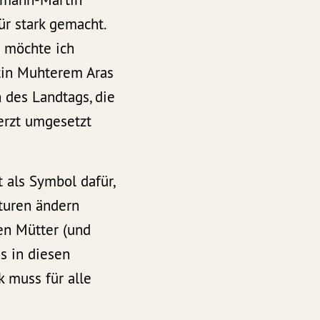
ür stark gemacht.
 möchte ich
tin Muhterem Aras
 des Landtags, die
erzt umgesetzt
 als Symbol dafür,
kturen ändern
en Mütter (und
ns in diesen
k muss für alle