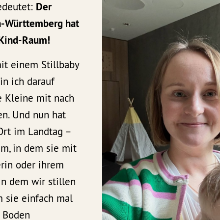
edeutet:
Der
n-Württemberg hat
n-Kind-Raum!
it einem Stillbaby
in ich darauf
 Kleine mit nach
en. Und nun hat
Ort im Landtag –
m, in dem sie mit
erin oder ihrem
in dem wir stillen
 sie einfach mal
m Boden