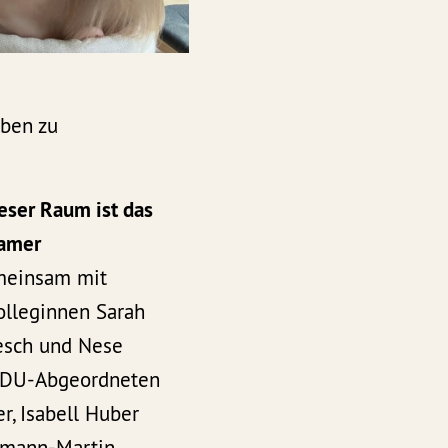
eben zu
eser Raum ist das
amer
einsam mit
lleginnen Sarah
esch und Nese
 CDU-Abgeordneten
r, Isabell Huber
umann-Martin