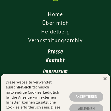
Home
Über mich
Heidelberg
Veranstaltungsarchiv
Presse
Kontakt
Impressum
×
Datenschutz
Diese Webseite verwendet
ausschließlich
technisch
notwendige Cookies. Lediglich
AKZEPTIEREN
für die Anzeige von externen
© 2026
Dr. Marilena Geugjes
- Alle Rechte vorbehalten.
Inhalten können zusätzliche
Cookies erforderlich sein. Diese
ABLEHNEN