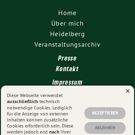
Home
Über mich
Heidelberg
Veranstaltungsarchiv
Presse
Kontakt
Impressum
×
Datenschutz
Diese Webseite verwendet
ausschließlich
technisch
notwendige Cookies. Lediglich
AKZEPTIEREN
für die Anzeige von externen
© 2026
Dr. Marilena Geugjes
- Alle Rechte vorbehalten.
Inhalten können zusätzliche
Cookies erforderlich sein. Diese
ABLEHNEN
werden jedoch erst
nach
Ihrer