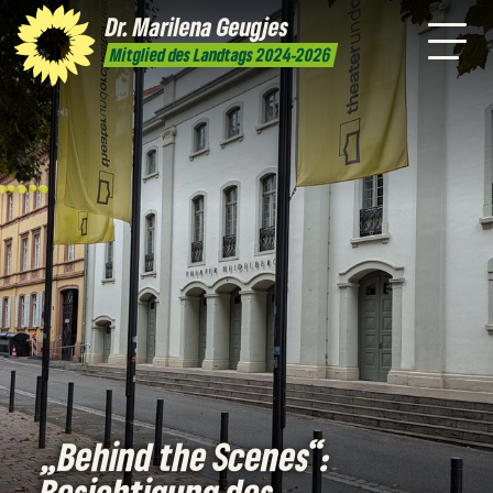
mich
Dr. Marilena
Geugjes
Presse
Kontakt
Mitglied des Landtags 2024-2026
„Behind the Scenes“:
Besichtigung des